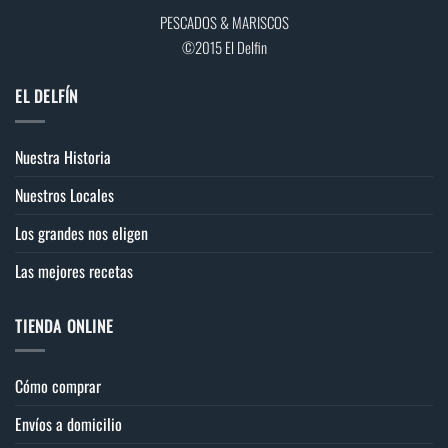
elegir
PESCADOS & MARISCOS
en
©2015 El Delfin
la
página
EL DELFÍN
de
producto
Nuestra Historia
Nuestros Locales
Los grandes nos eligen
Las mejores recetas
TIENDA ONLINE
Cómo comprar
Envíos a domicilio