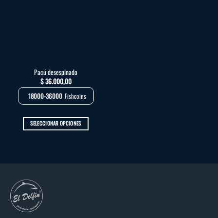
Pacú desespinado
$
36.000,00
18000-36000
Fishcoins
SELECCIONAR OPCIONES
Este
producto
tiene
múltiples
variantes.
Las
opciones
se
pueden