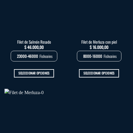
opciones
opciones
se
se
pueden
pueden
elegir
elegir
en
en
la
la
Filet de Salmón Rosado
Filet de Merluza con piel
página
página
$
46.000,00
$
16.000,00
de
de
producto
producto
23000-46000
Fishcoins
8000-16000
Fishcoins
SELECCIONAR OPCIONES
SELECCIONAR OPCIONES
Este
Este
producto
producto
tiene
tiene
múltiples
múltiples
variantes.
variantes.
Las
Las
opciones
opciones
se
se
pueden
pueden