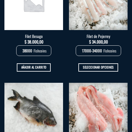
Filet Besugo
Filet de Pejerrey
$
38.000,00
$
34.000,00
38000
Fishcoins
17000-34000
Fishcoins
AÑADIR AL CARRITO
SELECCIONAR OPCIONES
Este
producto
tiene
múltiples
variantes.
Las
opciones
se
pueden
elegir