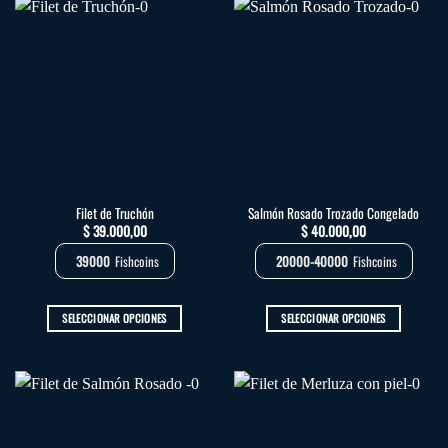
tiene
tiene
múltiples
múltiples
variantes.
variantes.
Las
Las
opciones
opciones
se
se
pueden
pueden
elegir
elegir
en
en
la
la
Filet de Truchón
Salmón Rosado Trozado Congelado
página
página
$
39.000,00
$
40.000,00
de
de
producto
producto
39000
Fishcoins
20000-40000
Fishcoins
SELECCIONAR OPCIONES
SELECCIONAR OPCIONES
Este
Este
producto
producto
tiene
tiene
múltiples
múltiples
variantes.
variantes.
Las
Las