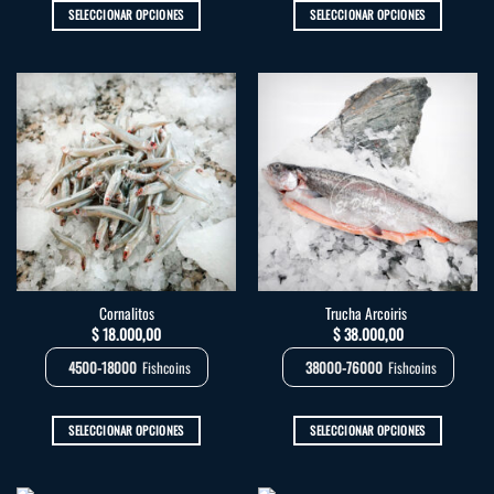
SELECCIONAR OPCIONES
SELECCIONAR OPCIONES
Este
Este
producto
producto
tiene
tiene
múltiples
múltiples
variantes.
variantes.
Las
Las
opciones
opciones
se
se
pueden
pueden
elegir
elegir
en
en
la
la
Cornalitos
Trucha Arcoiris
página
página
$
18.000,00
$
38.000,00
de
de
producto
producto
4500-18000
Fishcoins
38000-76000
Fishcoins
SELECCIONAR OPCIONES
SELECCIONAR OPCIONES
Este
Este
producto
producto