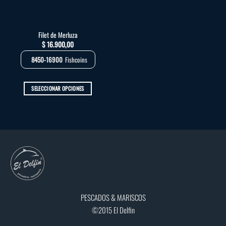
elegir
elegir
en
en
la
la
Filet de Merluza
página
página
$
16.900,00
de
de
producto
producto
8450-16900
Fishcoins
SELECCIONAR OPCIONES
Este
producto
tiene
múltiples
variantes.
Las
opciones
se
pueden
elegir
PESCADOS & MARISCOS
en
©2015 El Delfin
la