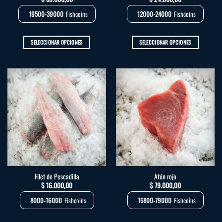
de
de
producto
producto
19500-39000
Fishcoins
12000-24000
Fishcoins
SELECCIONAR OPCIONES
SELECCIONAR OPCIONES
Este
Este
producto
producto
tiene
tiene
múltiples
múltiples
variantes.
variantes.
Las
Las
opciones
opciones
se
se
pueden
pueden
elegir
elegir
en
en
la
la
Filet de Pescadilla
Atún rojo
página
página
$
16.000,00
$
79.000,00
de
de
producto
producto
8000-16000
Fishcoins
15800-79000
Fishcoins