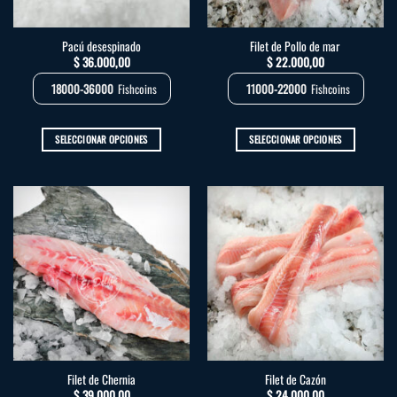
en
la
Pacú desespinado
Filet de Pollo de mar
página
$
36.000,00
$
22.000,00
de
producto
18000-36000
Fishcoins
11000-22000
Fishcoins
SELECCIONAR OPCIONES
SELECCIONAR OPCIONES
Este
Este
producto
producto
tiene
tiene
múltiples
múltiples
variantes.
variantes.
Las
Las
opciones
opciones
se
se
pueden
pueden
elegir
elegir
en
en
la
la
Filet de Chernia
Filet de Cazón
página
página
$
39.000,00
$
24.000,00