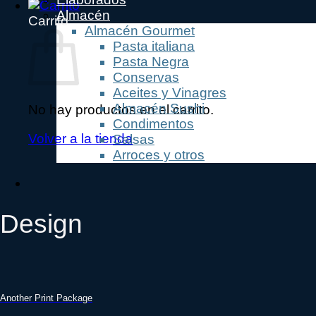
Almacén
Carrito
Almacén Gourmet
Pasta italiana
Pasta Negra
Conservas
Aceites y Vinagres
Almacén Sushi
No hay productos en el carrito.
Condimentos
Volver a la tienda
Salsas
Arroces y otros
Design
Another Print Package