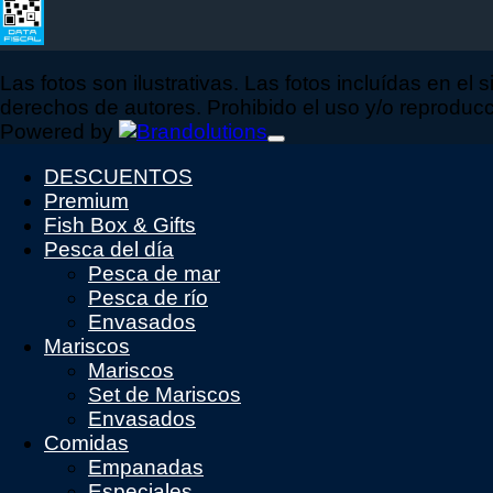
Las fotos son ilustrativas. Las fotos incluídas en el 
derechos de autores. Prohibido el uso y/o reproducció
Powered by
DESCUENTOS
Premium
Fish Box & Gifts
Pesca del día
Pesca de mar
Pesca de río
Envasados
Mariscos
Mariscos
Set de Mariscos
Envasados
Comidas
Empanadas
Especiales