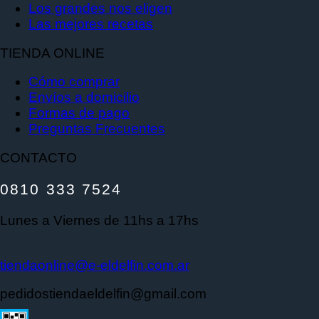
Los grandes nos eligen
Las mejores recetas
TIENDA ONLINE
Cómo comprar
Envíos a domicilio
Formas de pago
Preguntas Frecuentes
CONTACTO
0810 333 7524
Lunes a Viernes de 11hs a 17hs
tiendaonline@e-eldelfin.com.ar
pedidostiendaeldelfin@gmail.com