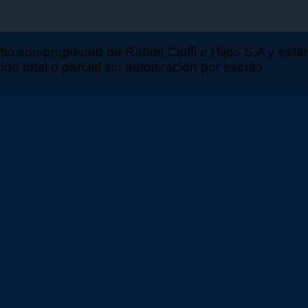
sitio son propiedad de Rafael Cioffi e Hijos S.A y est
n total o parcial sin autorización por escrito.