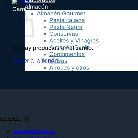
Almacén
Carrito
Almacén Gourmet
Pasta italiana
Pasta Negra
Conservas
Aceites y Vinagres
Almacén Sushi
No hay productos en el carrito.
Condimentos
Volver a la tienda
Salsas
Arroces y otros
EL DELFÍN
Nuestra Historia
Nuestros Locales