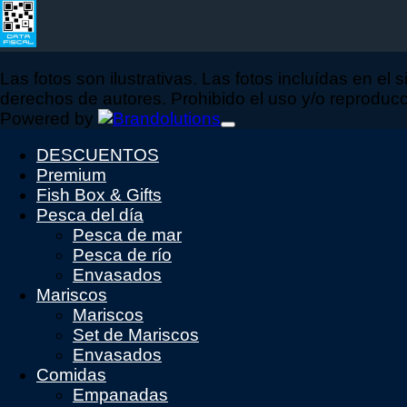
Las fotos son ilustrativas. Las fotos incluídas en el 
derechos de autores. Prohibido el uso y/o reproducció
Powered by
DESCUENTOS
Premium
Fish Box & Gifts
Pesca del día
Pesca de mar
Pesca de río
Envasados
Mariscos
Mariscos
Set de Mariscos
Envasados
Comidas
Empanadas