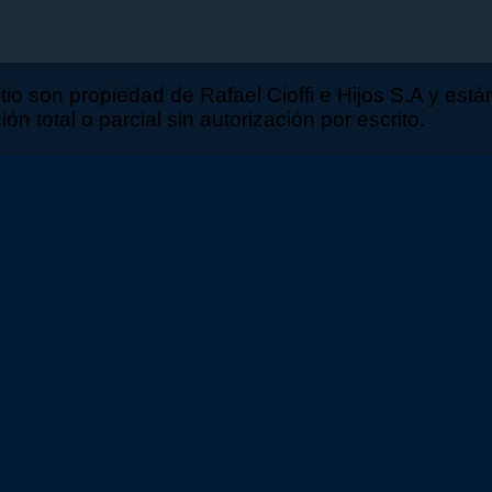
sitio son propiedad de Rafael Cioffi e Hijos S.A y est
n total o parcial sin autorización por escrito.