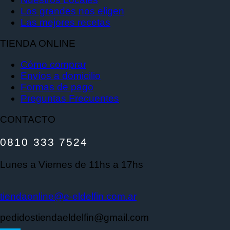
Los grandes nos eligen
Las mejores recetas
TIENDA ONLINE
Cómo comprar
Envíos a domicilio
Formas de pago
Preguntas Frecuentes
CONTACTO
0810 333 7524
Lunes a Viernes de 11hs a 17hs
tiendaonline@e-eldelfin.com.ar
pedidostiendaeldelfin@gmail.com