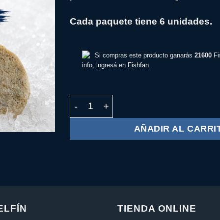
Cada paquete tiene 6 unidades.
Si compras este producto ganarás
21600
Fi
info, ingresá en
Fishfan
.
3x2 Hamburguesa de Merluza cantidad
AÑADIR AL CARRI
ELFÍN
TIENDA ONLINE