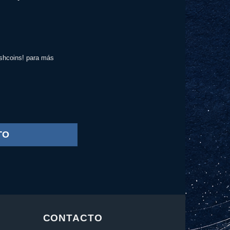
shcoins! para más
TO
CONTACTO