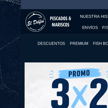
Saltar
al
NUESTRA HIS
contenido
ENVÍOS
FI
DESCUENTOS
PREMIUM
FISH BO