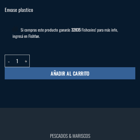
Envase plastico
Si compras este producto ganarás
32835
Fishcoins! para más info,
ingresá en
Fishfan
.
Aceite Oliovita Clasico x 1000ml cantidad
AÑADIR AL CARRITO
PESCADOS & MARISCOS