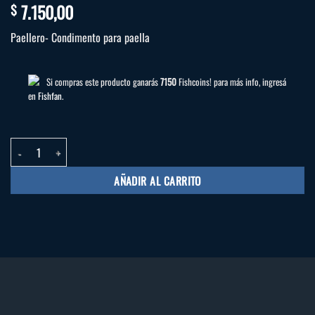
7.150,00
$
Paellero- Condimento para paella
Si compras este producto ganarás
7150
Fishcoins! para más info, ingresá
en
Fishfan
.
Azafrán Ruedo con mix de especias cantidad
AÑADIR AL CARRITO