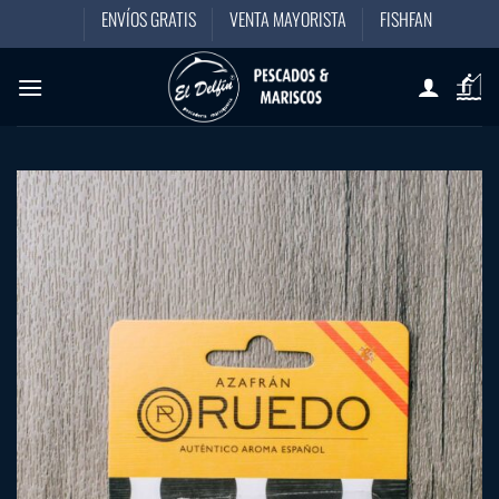
Saltar
ENVÍOS GRATIS
VENTA MAYORISTA
FISHFAN
al
contenido