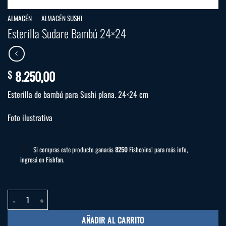
ALMACÉN
/
ALMACÉN SUSHI
Esterilla Sudare Bambú 24×24
8.250,00
$
Esterilla de bambú para Sushi plana. 24×24 cm
Foto ilustrativa
Si compras este producto ganarás
8250
Fishcoins! para más info,
ingresá en
Fishfan
.
Esterilla Sudare Bambú 24x24 cantidad
AÑADIR AL CARRITO