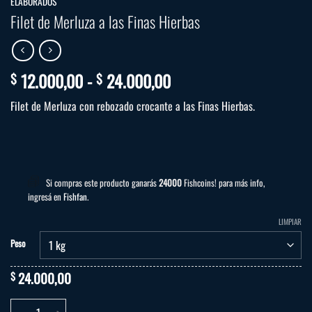
ELABORADOS
Filet de Merluza a las Finas Hierbas
Rango
12.000,00
-
24.000,00
$
$
de
Filet de Merluza con rebozado crocante a las Finas Hierbas.
precios:
desde
$ 12.000,00
hasta
$ 24.000,00
Si compras este producto ganarás
24000
Fishcoins! para más info,
ingresá en
Fishfan
.
LIMPIAR
Peso
24.000,00
$
Filet de Merluza a las Finas Hierbas cantidad