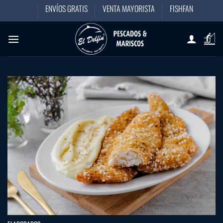
Saltar
ENVÍOS GRATIS
VENTA MAYORISTA
FISHFAN
al
contenido