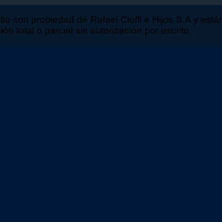
sitio son propiedad de Rafael Cioffi e Hijos S.A y est
n total o parcial sin autorización por escrito.