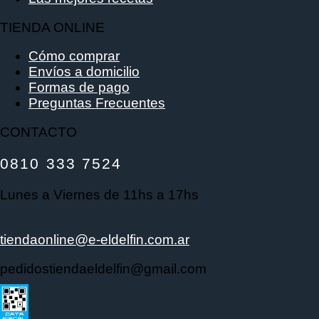
TIENDA ONLINE
Cómo comprar
Envíos a domicilio
Formas de pago
Preguntas Frecuentes
CONTACTO
0810 333 7524
Lunes a Viernes de 11hs a 17hs
tiendaonline@e-eldelfin.com.ar
pedidostiendaeldelfin@gmail.com