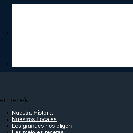
Merluza,
Brocoli
y
Queso
cantidad
EL DELFÍN
Nuestra Historia
Nuestros Locales
Los grandes nos eligen
Las mejores recetas