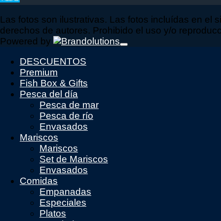
Las fotos son ilustrativas. Las fotos incluídas en el 
derechos de autores. Prohibido el uso y/o reproducció
Powered by
DESCUENTOS
Premium
Fish Box & Gifts
Pesca del día
Pesca de mar
Pesca de río
Envasados
Mariscos
Mariscos
Set de Mariscos
Envasados
Comidas
Empanadas
Especiales
Platos