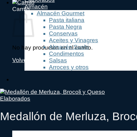
Almacén
Carrito
Almacén Gourmet
Pasta italiana
Pasta Negra
Conservas
Aceites y Vinagres
Almacén Sushi
No hay productos en el carrito.
Condimentos
Volver a la tienda
Salsas
Arroces y otros
Elaborados
Medallón de Merluza, Broc