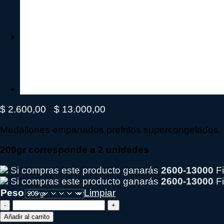
Rango
$
2.600,00
-
$
13.000,00
de
Medallones empanados prefritos supercongelados.
precios:
desde
200gr corresponde a 2 unidades
$ 2.600,00
hasta
Si compras este producto ganarás
2600-13000
Fi
$ 13.000,00
Si compras este producto ganarás
2600-13000
Fi
Peso
Limpiar
Medallón
de
Añadir al carrito