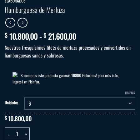
ELABORADOS
Hamburguesa de Merluza
Rango
10.800,00
-
21.600,00
$
$
de
Nuestros fresquísimos filets de merluza procesados y convertidos en
precios:
hamburguesas sanas y sabrosas.
desde
$ 10.800,00
hasta
Si compras este producto ganarás
10800
Fishcoins! para más info,
$ 21.600,00
ingresá en
Fishfan
.
LIMPIAR
Unidades
10.800,00
$
Hamburguesa de Merluza cantidad