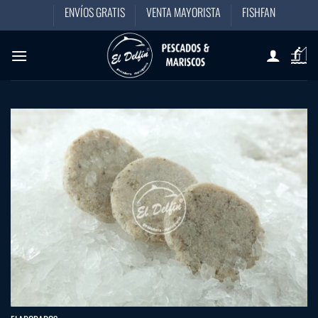
Saltar
ENVÍOS GRATIS
VENTA MAYORISTA
FISHFAN
al
contenido