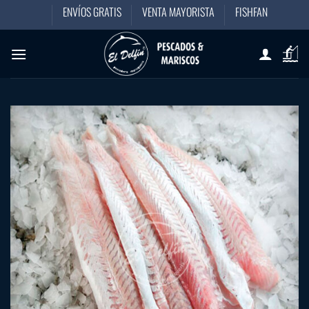
Saltar
ENVÍOS GRATIS
VENTA MAYORISTA
FISHFAN
al
contenido