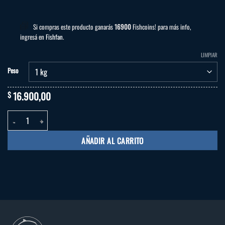
Si compras este producto ganarás
16900
Fishcoins! para más info,
ingresá en
Fishfan
.
LIMPIAR
Peso
16.900,00
$
Filet de Merluza cantidad
AÑADIR AL CARRITO