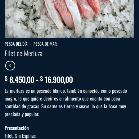
PESCA DEL DÍA
/
PESCA DE MAR
Filet de Merluza
Rango
8.450,00
-
16.900,00
$
$
de
La merluza es un pescado blanco, también conocido como pescado
precios:
magro, lo que quiere decir es un alimento que cuenta con poca
desde
cantidad de grasas. Su carne es tierna y suave, lo que la hace muy
$ 8.450,00
preciada y popular.
hasta
$ 16.900,00
Presentación
Filet, Sin Espinas