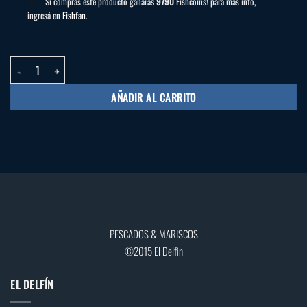
Si compras este producto ganarás
9790
Fishcoins! para más info,
ingresá en
Fishfan
.
Molinillo marisco Indo cantidad
AÑADIR AL CARRITO
PESCADOS & MARISCOS
©2015 El Delfin
EL DELFÍN