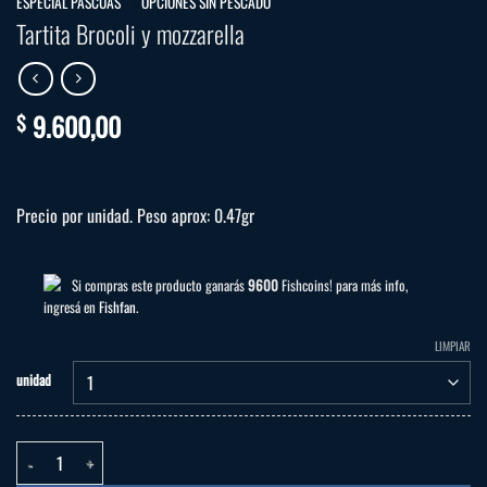
ESPECIAL PASCUAS
/
OPCIONES SIN PESCADO
Tartita Brocoli y mozzarella
9.600,00
$
Precio por unidad. Peso aprox: 0.47gr
Si compras este producto ganarás
9600
Fishcoins! para más info,
ingresá en
Fishfan
.
LIMPIAR
unidad
Tartita Brocoli y mozzarella cantidad