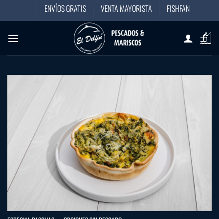
Saltar
ENVÍOS GRATIS
VENTA MAYORISTA
FISHFAN
al
contenido