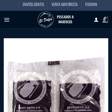
Saltar
ENVÍOS GRATIS
VENTA MAYORISTA
FISHFAN
al
contenido