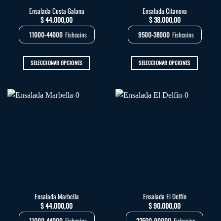
la
la
Ensalada Costa Galana
Ensalada Citanova
página
página
$
44.000,00
$
38.000,00
de
de
producto
producto
11000-44000
Fishcoins
9500-38000
Fishcoins
SELECCIONAR OPCIONES
SELECCIONAR OPCIONES
Este
Este
producto
producto
tiene
tiene
múltiples
múltiples
variantes.
variantes.
Las
Las
opciones
opciones
se
se
pueden
pueden
elegir
elegir
en
en
la
la
Ensalada Marbella
Ensalada El Delfín
página
página
$
44.000,00
$
90.000,00
de
de
producto
producto
11000-44000
Fishcoins
22500-90000
Fishcoins