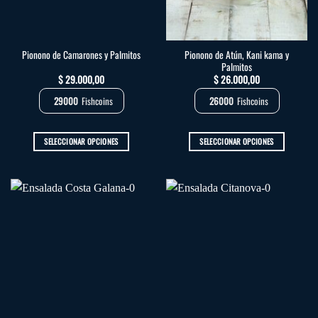
Pionono de Atún, Kani kama y
Pionono de Camarones y Palmitos
Palmitos
$
29.000,00
$
26.000,00
29000
Fishcoins
26000
Fishcoins
SELECCIONAR OPCIONES
SELECCIONAR OPCIONES
Este
Este
producto
producto
tiene
tiene
múltiples
múltiples
variantes.
variantes.
Las
Las
opciones
opciones
se
se
pueden
pueden
elegir
elegir
en
en