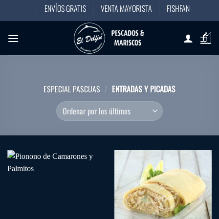
Saltar
ENVÍOS GRATIS
VENTA MAYORISTA
FISHFAN
al
contenido
ESPECIAL PASCUAS
/
ENTRADAS Y PICADAS