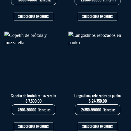
SELECCIONAR OPCIONES
SELECCIONAR OPCIONES
Este
Este
producto
producto
tiene
tiene
múltiples
múltiples
variantes.
variantes.
Las
Las
opciones
opciones
se
se
pueden
pueden
elegir
elegir
en
en
la
la
Copetín de brótola y mozzarella
Langostinos rebozados en panko
página
página
$
7.500,00
$
24.750,00
de
de
producto
producto
7500-30000
Fishcoins
24750-99000
Fishcoins
SELECCIONAR OPCIONES
SELECCIONAR OPCIONES