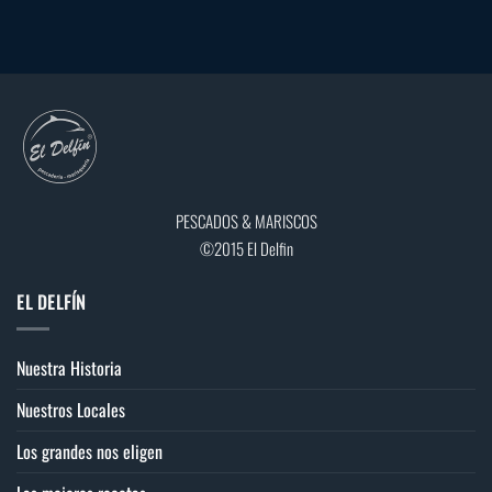
Este
Este
producto
producto
tiene
tiene
múltiples
múltiples
variantes.
variantes.
Las
Las
opciones
opciones
se
se
pueden
pueden
elegir
elegir
PESCADOS & MARISCOS
en
en
©2015 El Delfin
la
la
página
página
EL DELFÍN
de
de
producto
producto
Nuestra Historia
Nuestros Locales
Los grandes nos eligen