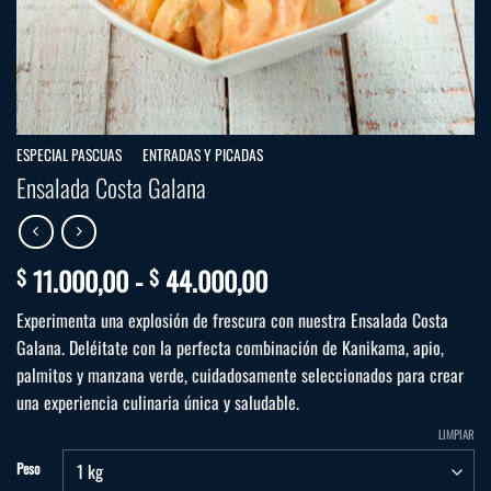
ESPECIAL PASCUAS
/
ENTRADAS Y PICADAS
Ensalada Costa Galana
Rango
11.000,00
-
44.000,00
$
$
de
Experimenta una explosión de frescura con nuestra Ensalada Costa
precios:
Galana. Deléitate con la perfecta combinación de Kanikama, apio,
desde
palmitos y manzana verde, cuidadosamente seleccionados para crear
$ 11.000,00
una experiencia culinaria única y saludable.
hasta
$ 44.000,00
LIMPIAR
Peso