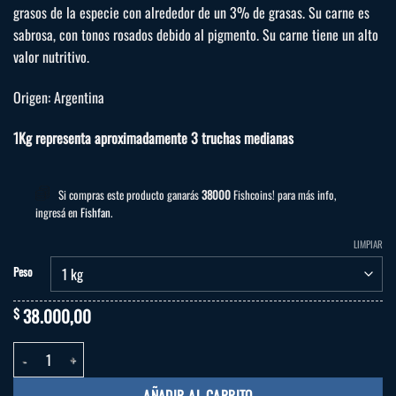
$ 38.000,00
grasos de la especie con alrededor de un 3% de grasas. Su carne es
hasta
sabrosa, con tonos rosados debido al pigmento. Su carne tiene un alto
$ 76.000,00
valor nutritivo.
Origen: Argentina
1Kg representa aproximadamente 3 truchas medianas
Si compras este producto ganarás
38000
Fishcoins! para más info,
ingresá en
Fishfan
.
LIMPIAR
Peso
38.000,00
$
Trucha Arcoiris cantidad
AÑADIR AL CARRITO