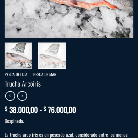
PESCA DEL DÍA
/
PESCA DE MAR
Trucha Arcoiris
Rango
38.000,00
-
76.000,00
$
$
de
Despinada.
precios:
desde
La trucha arco iris es un pescado azul, considerado entre los menos