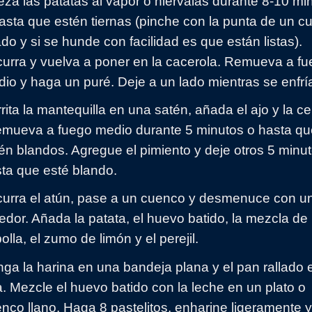
za las patatas al vapor o hiérvalas durante 8-10 mi
asta que estén tiernas (pinche con la punta de un cu
ado y si se hunde con facilidad es que están listas).
urra y vuelva a poner en la cacerola. Remueva a f
io y haga un puré. Deje a un lado mientras se enfrí
rita la mantequilla en una satén, añada el ajo y la ce
emueva a fuego medio durante 5 minutos o hasta qu
én blandos. Agregue el pimiento y deje otros 5 minu
ta que esté blando.
urra el atún, pase a un cuenco y desmenuce con u
edor. Añada la patata, el huevo batido, la mezcla de
olla, el zumo de limón y el perejil.
ga la harina en una bandeja plana y el pan rallado 
a. Mezcle el huevo batido con la leche en un plato o
nco llano. Haga 8 pastelitos, enharine ligeramente 