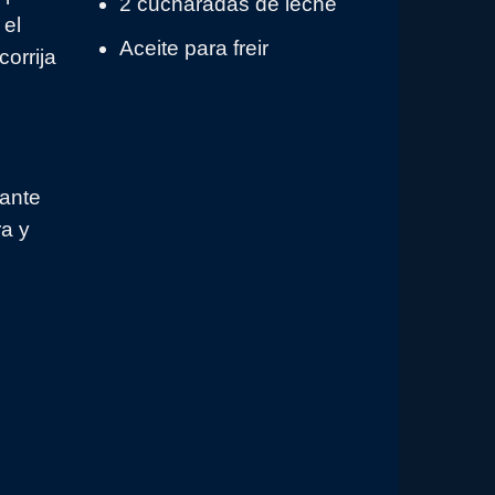
2 cucharadas de leche
 el
Aceite para freir
corrija
rante
ra y