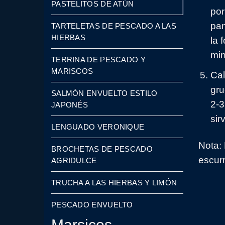
PASTELITOS DE ATÚN
por
pan
TARTELETAS DE PESCADO A LAS
HIERBAS
la 
min
TERRINA DE PESCADO Y
MARISCOS
Cal
gru
SALMÓN ENVUELTO ESTILO
2-3
JAPONÉS
sir
LENGUADO VERONIQUE
Nota: 
BROCHETAS DE PESCADO
escurr
AGRIDULCE
TRUCHA A LAS HIERBAS Y LIMÓN
PESCADO ENVUELTO
Marsicos