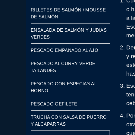
Cue
o h
RILLETES DE SALMÓN / MOUSSE
DE SALMÓN
a l
Esc
ENSALADA DE SALMÓN Y JUDÍAS
med
VERDES
Der
PESCADO EMPANADO AL AJO
y r
PESCADO AL CURRY VERDE
est
TAILANDÉS
has
PESCADO CON ESPECIAS AL
Esc
HORNO
ten
ceb
PESCADO GEFILETE
Pon
TRUCHA CON SALSA DE PUERRO
otr
Y ALCAPARRAS
cue