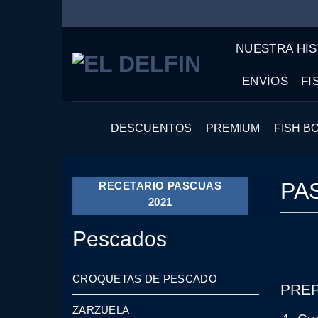
Saltar
al
NUESTRA HIS
contenido
ENVÍOS
FI
DESCUENTOS
PREMIUM
FISH BO
PA
RECETARIO PASCUAS
2021
Pescados
CROQUETAS DE PESCADO
PRE
ZARZUELA