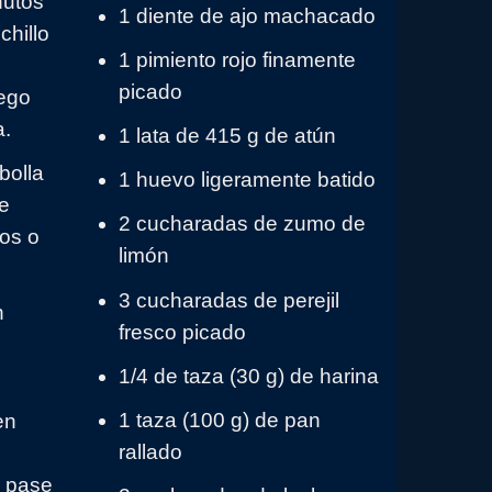
nutos
1 diente de ajo machacado
chillo
1 pimiento rojo finamente
picado
uego
a.
1 lata de 415 g de atún
bolla
1 huevo ligeramente batido
e
2 cucharadas de zumo de
tos o
limón
3 cucharadas de perejil
n
fresco picado
1/4 de taza (30 g) de harina
1 taza (100 g) de pan
en
rallado
y pase